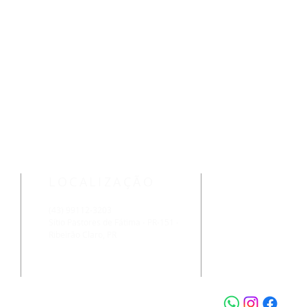
LOCALIZAÇÃO
(43) 99112-3203
Sítio Pastores de Fátima - PR-151 -
Ribeirão Claro, PR
s