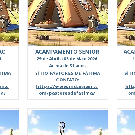
AC
ACAMPAMENTO SENIOR
ACA
6
29 de Abril a 03 de Maio 2026
1
Acima de 31 anos
ÁTIMA
SÍTIO PASTORES DE FÁTIMA
SÍT
CONTATO:
am.c
https://www.instagram.c
htt
ma/
om/pastoresdefatima/
om