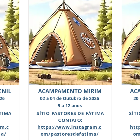
ENIL
ACAMPAMENTO MIRIM
AC
026
02 a 04 de Outubro de 2026
20
9 a 12 anos
ÁTIMA
SÍTIO PASTORES DE FÁTIMA
SÍT
CONTATO:
am.c
https://www.instagram.c
htt
ma/
om/pastoresdefatima/
om