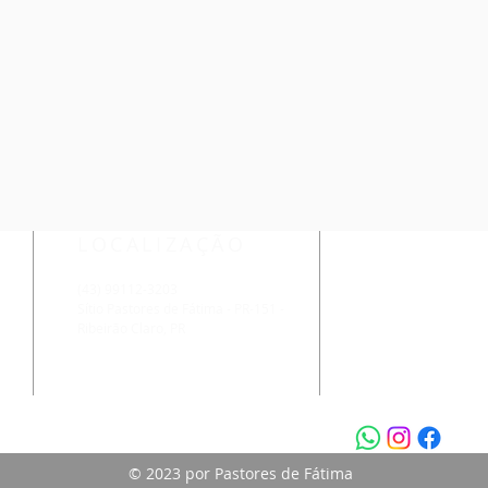
LOCALIZAÇÃO
(43) 99112-3203
Sítio Pastores de Fátima - PR-151 -
Ribeirão Claro, PR
s
© 2023 por Pastores de Fátima